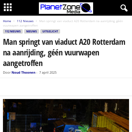
Home
112 Nieuws
Man springt van viaduct A20 Rotterdam na aanrijding, géén
vuurwapen aangetroffen
112 NIEUWS
NIEUWS
UITGELICHT
Man springt van viaduct A20 Rotterdam
na aanrijding, géén vuurwapen
aangetroffen
Door
Noud Thoonen
-
7 april 2025