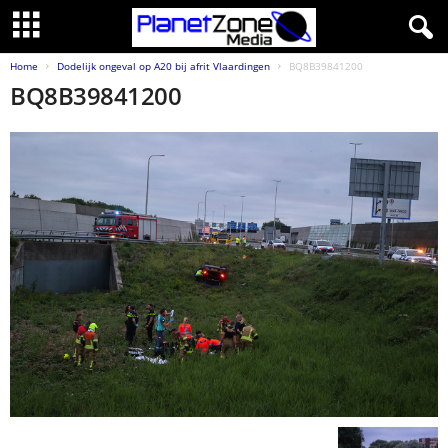
Home
Dodelijk ongeval op A20 bij afrit Vlaardingen
BQ8B39841200
BQ8B39841200