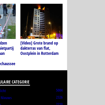
ulzen
[Video] Grote brand op
ietpartij
dakterras van flat,
aan
Oostplein in Rotterdam
echaussee
ULAIRE CATEGORIE
5004
licht
2326
t Nieuws
2210
s