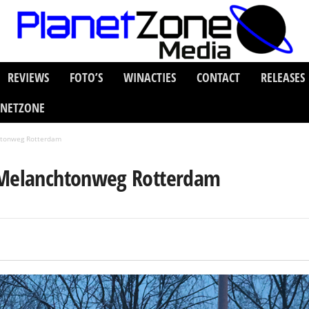
REVIEWS
FOTO’S
WINACTIES
CONTACT
RELEASES
ANETZONE
htonweg Rotterdam
t Melanchtonweg Rotterdam