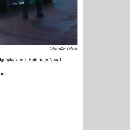
© PlanetZone Media
lgenplaslaan in Rotterdam-Noord.
ant.