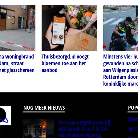
 na woningbrand
Thuisbezorgd.nl voegt
Minstens vier h
dam, straat
bloemen toe aan het
gevonden na sch
met glasscherven
aanbod
aan Wilgenplasl
Rotterdam door
koninklijke mar
NOG MEER NIEUWS
POP
Uitge
Persoon omgekomen bij
uitslaande brand in flat
Spor
aan Watertorenweg,
r
Sport