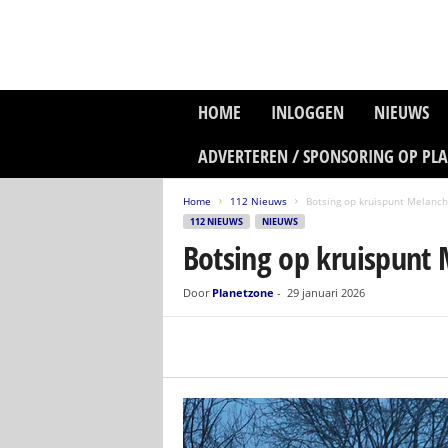
P
HOME
INLOGGEN
NIEUWS
l
a
ADVERTEREN / SPONSORING OP PL
n
e
Home
112 Nieuws
Botsing op kruispunt Melanc
t
112 NIEUWS
NIEUWS
z
Botsing op kruispun
o
n
e
Door
Planetzone
-
29 januari 2026
M
e
d
i
a