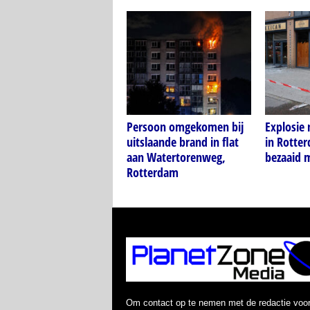
Persoon omgekomen bij
Explosie
uitslaande brand in flat
in Rotter
aan Watertorenweg,
bezaaid 
Rotterdam
Om contact op te nemen met de redactie voo