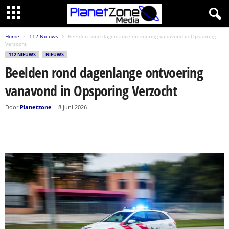
Home
112 Nieuws
Beelden rond dagenlange ontvoering vanavond in Opsporing
Verzocht
112 NIEUWS
NIEUWS
Beelden rond dagenlange ontvoering
vanavond in Opsporing Verzocht
Door
Planetzone
-
8 juni 2026