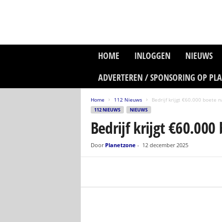
P
HOME
INLOGGEN
NIEUWS
l
a
ADVERTEREN / SPONSORING OP PL
n
e
Home
112 Nieuws
Bedrijf krijgt €60.000 boete n
t
112 NIEUWS
NIEUWS
z
Bedrijf krijgt €60.000
o
n
e
Door
Planetzone
-
12 december 2025
M
e
d
i
a