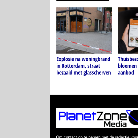
Explosie na woningbrand
Thuisbez
in Rotterdam, straat
bloemen 
bezaaid met glasscherven
aanbod
Om contact op te nemen met de redactie voo