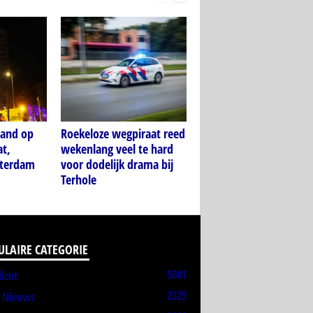
rand op
Roekeloze wegpiraat reed
at,
wekenlang veel te hard
tterdam
voor dodelijk drama bij
Terhole
ULAIRE CATEGORIE
5001
licht
2325
t Nieuws