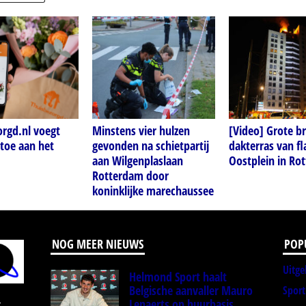
orgd.nl voegt
Minstens vier hulzen
[Video] Grote b
toe aan het
gevonden na schietpartij
dakterras van fl
aan Wilgenplaslaan
Oostplein in Ro
Rotterdam door
koninklijke marechaussee
NOG MEER NIEUWS
POP
Uitge
Helmond Sport haalt
Belgische aanvaller Mauro
Spor
Lenaerts op huurbasis
r