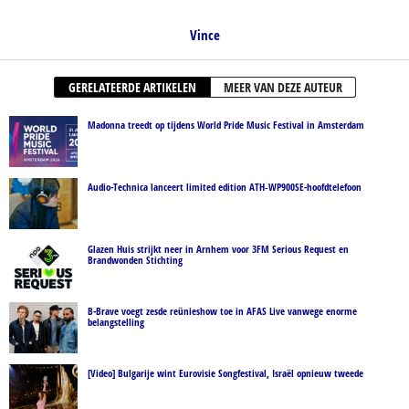
Vince
GERELATEERDE ARTIKELEN
MEER VAN DEZE AUTEUR
Madonna treedt op tijdens World Pride Music Festival in Amsterdam
Audio-Technica lanceert limited edition ATH‑WP900SE-hoofdtelefoon
Glazen Huis strijkt neer in Arnhem voor 3FM Serious Request en
Brandwonden Stichting
B-Brave voegt zesde reünieshow toe in AFAS Live vanwege enorme
belangstelling
[Video] Bulgarije wint Eurovisie Songfestival, Israël opnieuw tweede