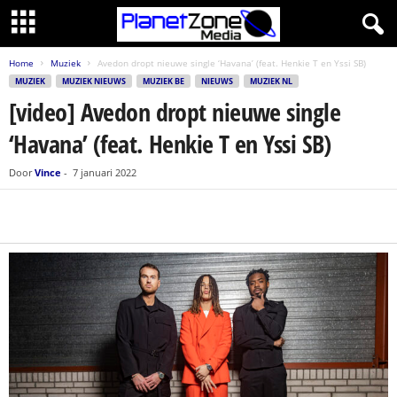
Home
Muziek
Avedon dropt nieuwe single ‘Havana’ (feat. Henkie T en Yssi SB)
MUZIEK
MUZIEK NIEUWS
MUZIEK BE
NIEUWS
MUZIEK NL
[video] Avedon dropt nieuwe single
‘Havana’ (feat. Henkie T en Yssi SB)
Door
Vince
-
7 januari 2022