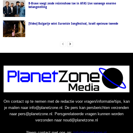
B-Brave voegt zesde reünieshow toe in AFAS Live vanwege enorme
belangstelling
[Video] Bulgarije wint Eurovisie Songfestival, Israël opnieuw tweede
Om contact op te nemen met de redactie voor vragen/informatie/tips, kan
je mailen naar info@planetzone.nl. De pers kan persberichten verzenden
naar pers@planetzone.nl. Persgerelateerde vragen kunnen worden
verzonden naar noud@planetzone.nl
Neem contact met ons op:
Info@planetzone.nl