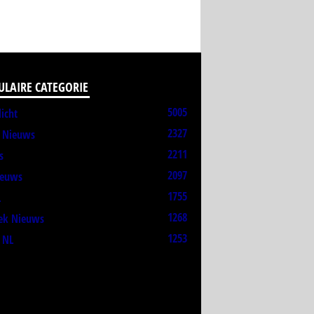
ULAIRE CATEGORIE
5005
licht
2327
t Nieuws
2211
s
2097
ieuws
1755
L
1268
ek Nieuws
1253
 NL