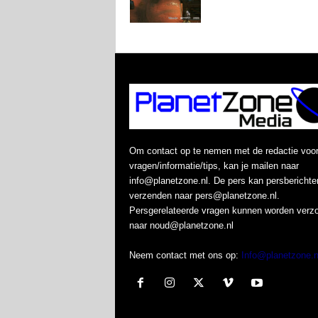
Om contact op te nemen met de redactie voo
vragen/informatie/tips, kan je mailen naar
info@planetzone.nl. De pers kan persberichte
verzenden naar pers@planetzone.nl.
Persgerelateerde vragen kunnen worden verz
naar noud@planetzone.nl
Neem contact met ons op:
Info@planetzone.n