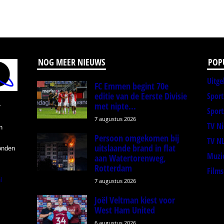
NOG MEER NIEUWS
POP
Uitge
FC Emmen begint 70e
editie van de Eerste Divisie
Spor
met nipte...
r
Sport
7 augustus 2026
TV N
n
Persoon omgekomen bij
TV N
uitslaande brand in flat
onden
Muzi
aan Watertorenweg,
Rotterdam
Films
l
7 augustus 2026
Joël Veltman kiest voor
West Ham United
6 augustus 2026