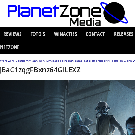
REVIEWS
FOTO’S
WINACTIES
CONTACT
RELEASES
ANETZONE
 Wars Zero Company™ aan, een turn-based strategy game dat zich afspeelt tijdens de Clone 
jBaC1zqgFBxnz64GILEXZ