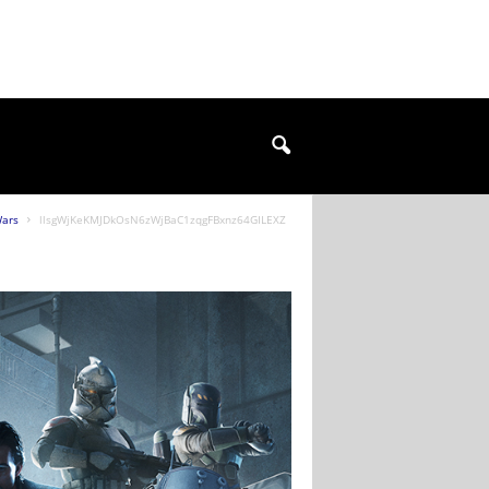
Wars
llsgWjKeKMJDkOsN6zWjBaC1zqgFBxnz64GILEXZ