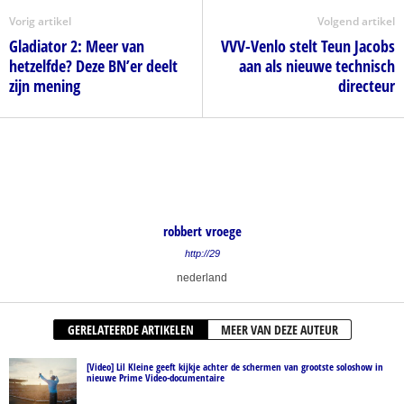
Vorig artikel
Volgend artikel
Gladiator 2: Meer van
VVV-Venlo stelt Teun Jacobs
hetzelfde? Deze BN’er deelt
aan als nieuwe technisch
zijn mening
directeur
robbert vroege
http://29
nederland
GERELATEERDE ARTIKELEN
MEER VAN DEZE AUTEUR
[Video] Lil Kleine geeft kijkje achter de schermen van grootste soloshow in
nieuwe Prime Video-documentaire