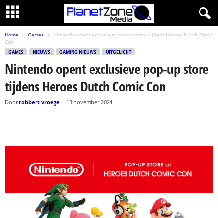
Home
Games
Nintendo opent exclusieve pop-up store tijdens Heroes Dutch Comic
Con
GAMES
NIEUWS
GAMING NIEUWS
UITGELICHT
Nintendo opent exclusieve pop-up store
tijdens Heroes Dutch Comic Con
Door
robbert vroege
-
13 november 2024