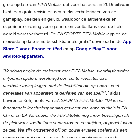
grote update van
FIFA Mobile
, dat voor het eerst in 2016 uitkwam,
biedt een grote revisie en een reeks verbeteringen van de
gameplay, beelden en geluid, waardoor de authentieke en
superieure ervaring voor gamers en voetbalfans over de hele
wereld wordt verbeterd. De
EA SPORTS FIFA Mobile
-app en de
nieuwste update is nu beschikbaar als gratis* download in de
App
Store™ voor iPhone en iPad
en op
Google Play™ voor
Android-apparaten.
“Vandaag begint de toekomst voor FIFA Mobile, waarbij tientallen
miljoenen spelers wereldwijd een echte revolutionaire
voetbalervaring krijgen met de flexibiliteit om op enorm veel
generaties van apparaten te genieten van het spel***,”
aldus
Lawrence Koh, hoofd van
EA SPORTS FIFA Mobile
.
“Dit is een
fenomenale krachtsinspanning geweest van onze studio’s in EA
China en EA Vancouver die FIFA Mobile nog meer bevestigen als
de plek waar voetbalfans samenkomen en strijden, ongeacht waar
ze zijn. We zijn ontzettend blij om zowel ervaren spelers als een
nieuwe generatie van spelers te zien samenkomen voor de