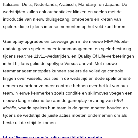
Italiaans, Duits, Nederlands, Arabisch, Mandarijn en Japans. De
wedstrijden zullen ook authentieker klinken en voelen met de
introductie van nieuw thuisgezang, omroepers en kreten van
spelers die je tijdens intense momenten op het veld kunt horen.
Gameplay-upgrades en toevoegingen in de nieuwe FIFA Mobile-
update geven spelers meer teammanagement en spelerbesturing
tijdens realtime 11v11-wedstrijden, en Quality Of Life-verbeteringen
in het bij fans geliefde speltype Versus-aanval. Met nieuwe
teammanagementopties kunnen spelers de volledige controle
krijgen over wissels, posities in de wedstrijd en dode spelmoment-
nemers waardoor ze meer controle hebben over het lot van hun
team. Nieuwe kenmerken zoals conditie en skillmoves voegen een
nieuwe laag realisme toe aan de gameplay-ervaring van
FIFA
Mobile
, waarin spelers hun team in de gaten moeten houden en
tijdens de wedstrijd de juiste acties moeten ondernemen om als
beste uit de strijd te komen.
https://www.ea.com/nl-nl/games/fifa/fifa-mobile