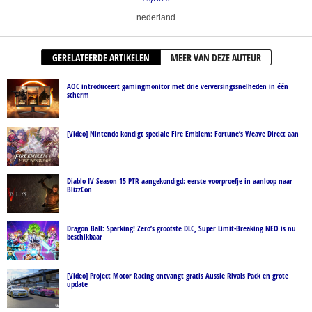
nederland
GERELATEERDE ARTIKELEN
MEER VAN DEZE AUTEUR
AOC introduceert gamingmonitor met drie verversingssnelheden in één
scherm
[Video] Nintendo kondigt speciale Fire Emblem: Fortune’s Weave Direct aan
Diablo IV Season 15 PTR aangekondigd: eerste voorproefje in aanloop naar
BlizzCon
Dragon Ball: Sparking! Zero’s grootste DLC, Super Limit-Breaking NEO is nu
beschikbaar
[Video] Project Motor Racing ontvangt gratis Aussie Rivals Pack en grote
update