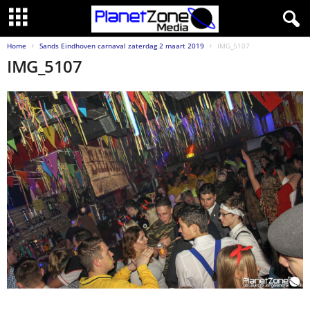
Home
Sands Eindhoven carnaval zaterdag 2 maart 2019
IMG_5107
IMG_5107