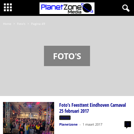
Home
Foto's
Pagina 49
FOTO'S
Foto’s Feesttent Eindhoven Carnaval
25 februari 2017
Foto's
0
Planetzone
-
1 maart 2017