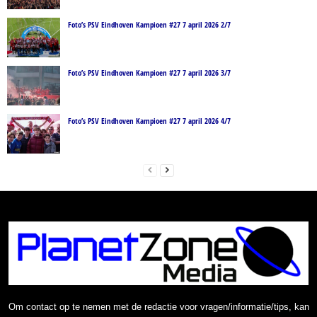
Foto’s PSV Eindhoven Kampioen #27 7 april 2026 2/7
Foto’s PSV Eindhoven Kampioen #27 7 april 2026 3/7
Foto’s PSV Eindhoven Kampioen #27 7 april 2026 4/7
Om contact op te nemen met de redactie voor vragen/informatie/tips, kan