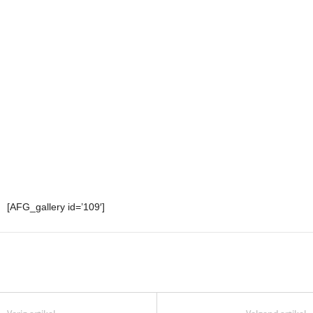
[AFG_gallery id=’109′]