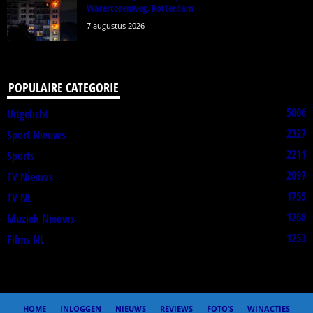
Watertorenweg, Rotterdam
7 augustus 2026
POPULAIRE CATEGORIE
5006
Uitgelicht
2327
Sport Nieuws
2211
Sports
2097
TV Nieuws
1755
TV NL
1268
Muziek Nieuws
1253
Films NL
HOME
INLOGGEN
NIEUWS
REVIEWS
FOTO’S
WINACTIES