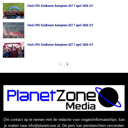
Foto’s PSV Eindhoven Kampioen #27 7 april 2026 2/7
Foto’s PSV Eindhoven Kampioen #27 7 april 2026 3/7
Foto’s PSV Eindhoven Kampioen #27 7 april 2026 4/7
Om contact op te nemen met de redactie voor vragen/informatie/tips, kan
je mailen naar info@planetzone.nl. De pers kan persberichten verzenden