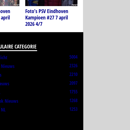
hoven
Foto’s PSV Eindhoven
april
Kampioen #27 7 april
2026 4/7
ULAIRE CATEGORIE
5004
licht
2326
t Nieuws
2210
s
2097
ieuws
1755
L
1268
ek Nieuws
1253
 NL