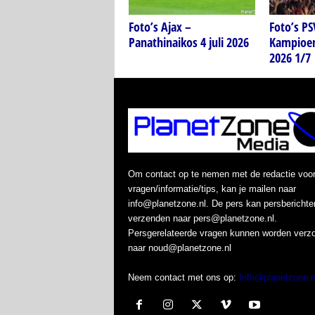
Foto’s Ajax –
Foto’s P
Panathinaikos 4 juli 2026
Kampioen
2026 1/7
Om contact op te nemen met de redactie voo
vragen/informatie/tips, kan je mailen naar
info@planetzone.nl. De pers kan persberichte
verzenden naar pers@planetzone.nl.
Persgerelateerde vragen kunnen worden verz
naar noud@planetzone.nl
Neem contact met ons op:
Info@planetzone.n