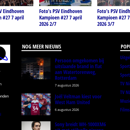
SV Eindhoven
Foto’s PSV Eindhoven
Foto’s PSV Eind
 #27 7 april
Kampioen #27 7 april
Kampioen #27 7 
2026 2/7
2026 3/7
NOG MEER NIEUWS
POP
Uitge
Persoon omgekomen bij
uitslaande brand in flat
Spor
aan Watertorenweg,
r
Sport
Rotterdam
TV N
n
7 augustus 2026
TV N
Joël Veltman kiest voor
onden
Muzi
West Ham United
Films
6 augustus 2026
l
Sony breidt WH-1000XM6
uit met stijlvolle nieuwe