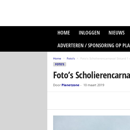
P
HOME
INLOGGEN
NIEUWS
l
a
ADVERTEREN / SPONSORING OP PL
n
e
Home
Foto's
Foto’s Scholierencarnaval Sittard 1
t
FOTO'S
z
Foto’s Scholierencarna
o
n
e
Door
Planetzone
-
10 maart 2019
M
e
d
i
a