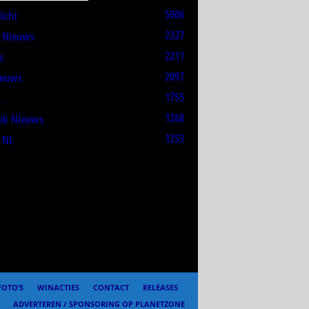
5006
licht
2327
t Nieuws
2211
s
2097
ieuws
1755
L
1268
ek Nieuws
1253
 NL
FOTO’S
WINACTIES
CONTACT
RELEASES
ADVERTEREN / SPONSORING OP PLANETZONE