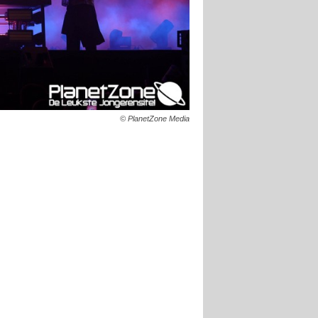
© PlanetZone Media