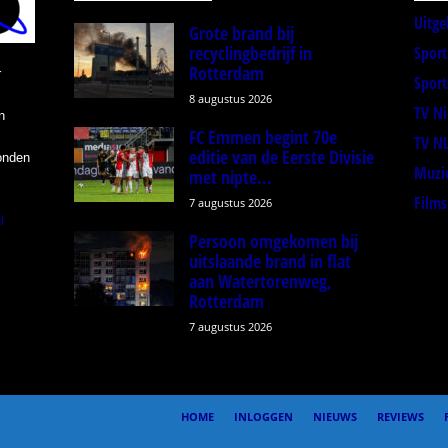
Uitge
Grote brand bij
recyclingbedrijf in
Spor
Rotterdam
r
Sport
8 augustus 2026
TV N
n
FC Emmen begint 70e
TV N
editie van de Eerste Divisie
onden
Muzi
met nipte...
Films
7 augustus 2026
l
Persoon omgekomen bij
uitslaande brand in flat
aan Watertorenweg,
Rotterdam
7 augustus 2026
HOME
INLOGGEN
NIEUWS
REVIEWS