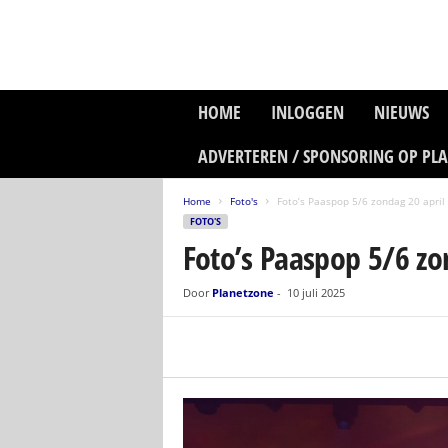
P
HOME
INLOGGEN
NIEUWS
l
a
ADVERTEREN / SPONSORING OP PL
n
e
Home
Foto's
Foto’s Paaspop 5/6 zondag 20 april
t
FOTO'S
z
Foto’s Paaspop 5/6 zo
o
n
e
Door
Planetzone
-
10 juli 2025
M
e
d
i
a