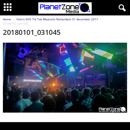
Home
Foto’s NYE Tik Tak Maassilo Rotterdam 31 december 2017
20180101_031045
20180101_031045