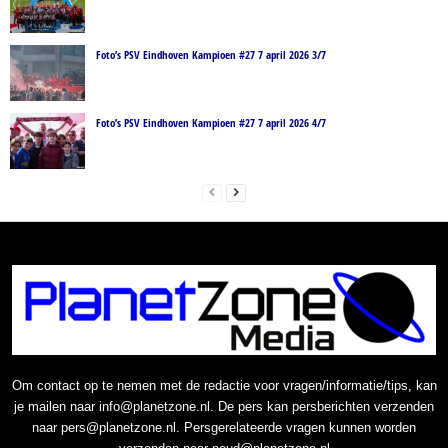
Foto’s PSV Eindhoven Kampioen #27 7 april 2026 3/7
Foto’s PSV Eindhoven Kampioen #27 7 april 2026 4/7
Om contact op te nemen met de redactie voor vragen/informatie/tips, kan
je mailen naar info@planetzone.nl. De pers kan persberichten verzenden
naar pers@planetzone.nl. Persgerelateerde vragen kunnen worden