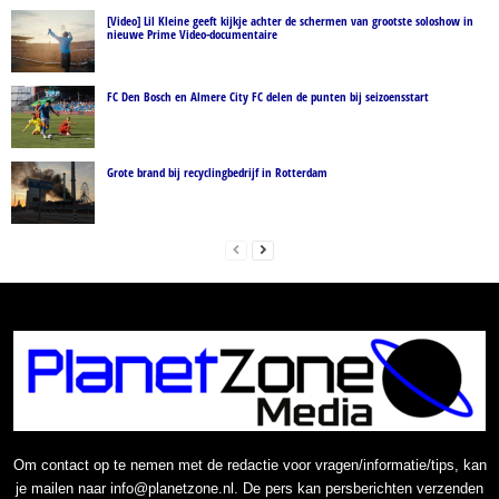
[Video] Lil Kleine geeft kijkje achter de schermen van grootste soloshow in
nieuwe Prime Video-documentaire
FC Den Bosch en Almere City FC delen de punten bij seizoensstart
Grote brand bij recyclingbedrijf in Rotterdam
Om contact op te nemen met de redactie voor vragen/informatie/tips, kan
je mailen naar info@planetzone.nl. De pers kan persberichten verzenden