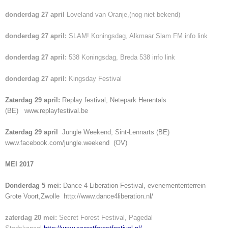
donderdag 27 april
Loveland van Oranje,(nog niet bekend)
donderdag 27 april:
SLAM! Koningsdag, Alkmaar
Slam FM info link
donderdag 27 april:
538 Koningsdag, Breda
538 info link
donderdag 27 april:
Kingsday Festival
Zaterdag 29 april:
Replay festival, Netepark Herentals
(BE)
www.replayfestival.be
Zaterdag 29 april
Jungle Weekend, Sint-Lennarts (BE)
www.facebook.com/jungle.weekend
(OV)
MEI 2017
Donderdag 5 mei:
Dance 4 Liberation Festival, evenemententerrein
Grote Voort,Zwolle
http://www.dance4liberation.nl/
zaterdag 20 mei:
Secret Forest Festival, Pagedal