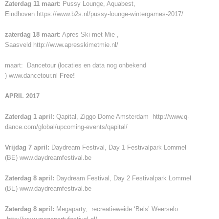
Zaterdag 11 maart:
Pussy Lounge, Aquabest,
Eindhoven
https://www.b2s.nl/pussy-lounge-wintergames-2017/
zaterdag 18 maart:
Apres Ski met Mie ,
Saasveld
http://www.apresskimetmie.nl/
maart: Dancetour (locaties en data nog onbekend
)
www.dancetour.nl
Free!
APRIL 2017
Zaterdag 1 april:
Qapital, Ziggo Dome Amsterdam
http://www.q-
dance.com/global/upcoming-events/qapital/
Vrijdag 7 april:
Daydream Festival, Day 1 Festivalpark Lommel
(BE)
www.daydreamfestival.be
Zaterdag 8 april:
Daydream Festival, Day 2 Festivalpark Lommel
(BE)
www.daydreamfestival.be
Zaterdag 8 april:
Megaparty, recreatieweide ‘Bels’ Weerselo