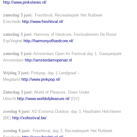
http://www.pinkstereo.nl/
zaterdag 3 juni:
Freshtival, Recreatiepark Het Rutbeek
Enschede
http://www.freshtival.nl/
zaterdag 3 juni:
Harmony of Hardcore, Festivalterrein De Roost
Erp/Veghel
http://harmonyofhardcore.nl/
zaterdag 3 juni:
Amsterdam Open Air Festival day 1, Gaasperpark
Amsterdam
http://amsterdamopenair.nl
Vrijdag 3 juni:
Pinkpop, day 1 Landgraaf –
Megaland
http://www.pinkpop.nl/
Zaterdag 3 juni:
World of Pleasure, Down Under,
Utrecht
http://www.worldofpleasure.nl/
(OV)
zondag 4 juni:
XO Extrema Outdoor, day 3, Houthalen Helchteren
(BE)
http://xofestival.be/
zondag 4 juni:
Freshtival, day 2, Recreatiepark Het Rutbeek