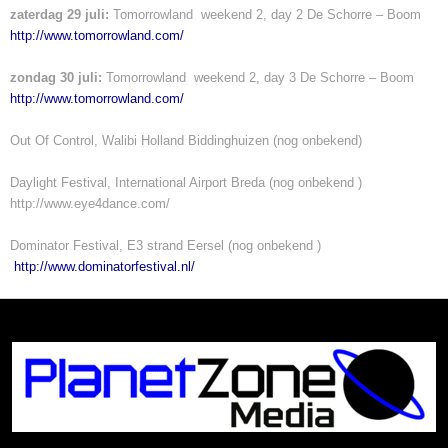
zaterdag 29 juli:
Tomorrowland weekend 2, day 2 De Schorre – Boom
http://www.tomorrowland.com/
zondag 30 juli:
Tomorrowland weekend 2, day 3 De Schorre – Boom
http://www.tomorrowland.com/
Out Of Control, Walibi Holland Biddinghuizen (nog onbekend)
Daylight Festival, International Airport Breda (nog onbekend )
http://www.eye4dance.com/
Dominator Festival, E3 strand Eersel (nog onbekend )
http://www.dominatorfestival.nl/