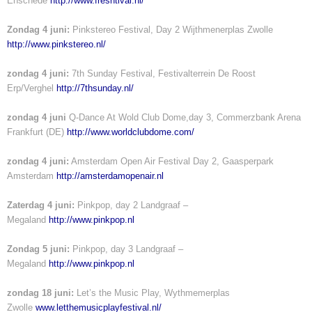
Enschede
http://www.freshtival.nl/
Zondag 4 juni:
Pinkstereo Festival, Day 2 Wijthmenerplas Zwolle
http://www.pinkstereo.nl/
zondag 4 juni:
7th Sunday Festival, Festivalterrein De Roost
Erp/Verghel
http://7thsunday.nl/
zondag 4 juni
Q-Dance At Wold Club Dome,day 3, Commerzbank Arena
Frankfurt (DE)
http://www.worldclubdome.com/
zondag 4 juni:
Amsterdam Open Air Festival Day 2, Gaasperpark
Amsterdam
http://amsterdamopenair.nl
Zaterdag 4 juni:
Pinkpop, day 2 Landgraaf –
Megaland
http://www.pinkpop.nl
Zondag 5 juni:
Pinkpop, day 3 Landgraaf –
Megaland
http://www.pinkpop.nl
zondag 18 juni:
Let’s the Music Play, Wythmemerplas
Zwolle
www.letthemusicplayfestival.nl/