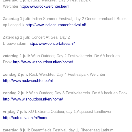
zaterdag 1 juli:
Rock Werchter, Day 3 Festivalpark
Werchter
http://www.rockwerchter.be/nl
Zaterdag 1 juli:
Indian Summer Festival, day 2 Geesmerambacht Broek
op Langedijk
http://www.indiansummerfestival.nl/
Zaterdag 1 juli:
Concert At Sea, Day 2
Brouwersdam
http://www.concertatsea.nl/
zaterdag 1 juli:
Wish Outdoor, Day 2 Festivalterrein De AA beek en
Donk
http://www.wishoutdoor.nl/en/home/
zondag 2 juli:
Rock Werchter, Day 4 Festivalpark Werchter
http://www.rockwerchter.be/nl
zondag 2 juli:
Wish Outdoor, Day 3 Festivalterrein De AA beek en Donk
http://www.wishoutdoor.nl/en/home/
vrijdag 7 juli:
XO Extrema Outdoor, day 1,Aquabest Eindhoven
http://xofestival.nl/nl/home
zaterdag 8 juli:
Dreamfields Festival, day 1, Rhederlaag Lathum