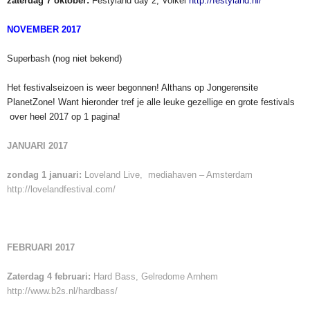
zaterdag 7 oktober:
Festyland day 2, Volkel
http://festyland.nl/
NOVEMBER 2017
Superbash (nog niet bekend)
Het festivalseizoen is weer begonnen! Althans op Jongerensite
PlanetZone! Want hieronder tref je alle leuke gezellige en grote festivals
over heel 2017 op 1 pagina!
JANUARI 2017
zondag 1 januari:
Loveland Live, mediahaven – Amsterdam
http://lovelandfestival.com/
FEBRUARI 2017
Zaterdag 4 februari:
Hard Bass, Gelredome Arnhem
http://www.b2s.nl/hardbass/