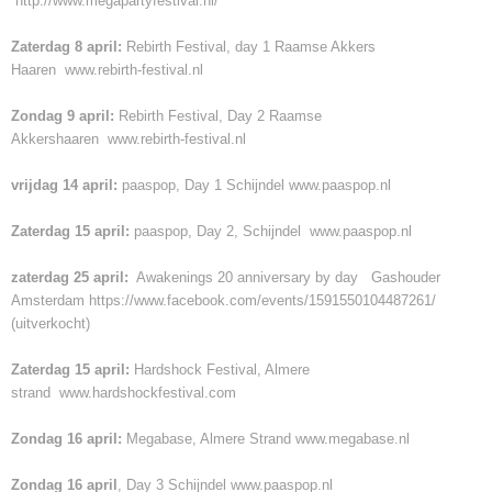
http://www.megapartyfestival.nl/
Zaterdag 8 april:
Rebirth Festival, day 1 Raamse Akkers
Haaren
www.rebirth-festival.nl
Zondag 9 april:
Rebirth Festival, Day 2 Raamse
Akkershaaren
www.rebirth-festival.nl
vrijdag 14 april:
paaspop, Day 1 Schijndel
www.paaspop.nl
Zaterdag 15 april:
paaspop, Day 2, Schijndel
www.paaspop.nl
zaterdag 25 april:
Awakenings 20 anniversary by day Gashouder
Amsterdam
https://www.facebook.com/events/1591550104487261/
(uitverkocht)
Zaterdag 15 april:
Hardshock Festival, Almere
strand
www.hardshockfestival.com
Zondag 16 april:
Megabase, Almere Strand
www.megabase.nl
Zondag 16 april
, Day 3 Schijndel
www.paaspop.nl