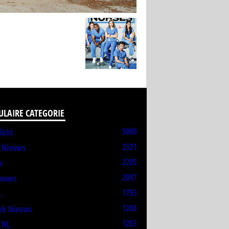
ULAIRE CATEGORIE
5000
licht
2321
t Nieuws
2205
s
2097
ieuws
1755
L
1268
ek Nieuws
1253
 NL