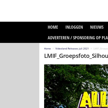
P
HOME
INLOGGEN
NIEUWS
l
a
ADVERTEREN / SPONSORING OP PL
n
e
Home
Videoland Releases juli 2021
LMIF_Groeps
t
LMIF_Groepsfoto_Silhou
z
o
n
e
M
e
d
i
a