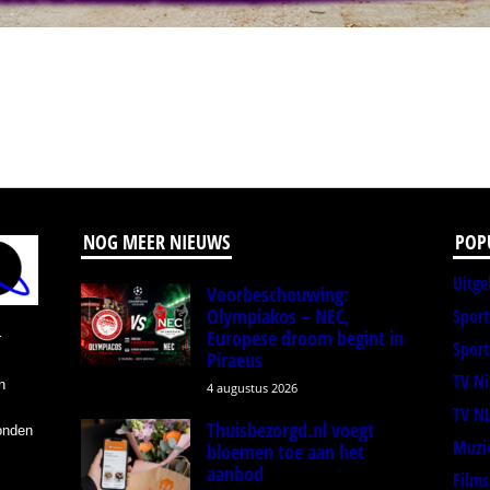
NOG MEER NIEUWS
POP
Uitge
Voorbeschouwing:
Olympiakos – NEC,
Spor
Europese droom begint in
r
Sport
Piraeus
TV N
n
4 augustus 2026
TV N
Thuisbezorgd.nl voegt
onden
Muzi
bloemen toe aan het
aanbod
Films