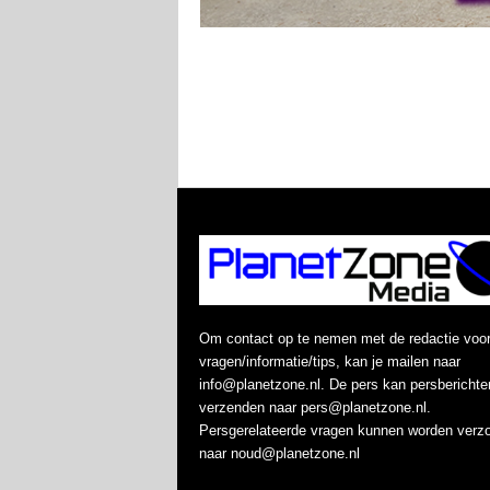
Om contact op te nemen met de redactie voo
vragen/informatie/tips, kan je mailen naar
info@planetzone.nl. De pers kan persberichte
verzenden naar pers@planetzone.nl.
Persgerelateerde vragen kunnen worden verz
naar noud@planetzone.nl